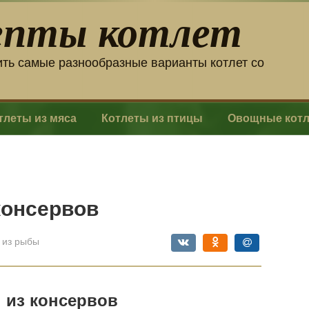
епты котлет
ить самые разнообразные варианты котлет со
тлеты из мяса
Котлеты из птицы
Овощные кот
консервов
 из рыбы
 из консервов