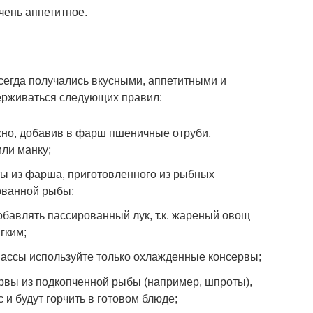
чень аппетитное.
сегда получались вкусными, аппетитными и
ерживаться следующих правил:
но, добавив в фарш пшеничные отруби,
или манку;
ты из фарша, приготовленного из рыбных
ованной рыбы;
бавлять пассированный лук, т.к. жареный овощ
гким;
массы используйте только охлажденные консервы;
рвы из подкопченной рыбы (например, шпроты),
с и будут горчить в готовом блюде;