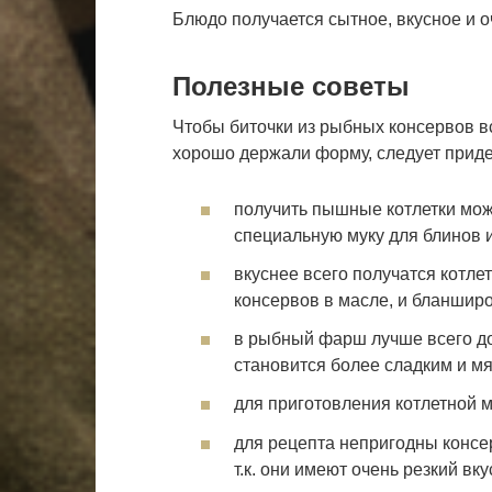
Блюдо получается сытное, вкусное и о
Полезные советы
Чтобы биточки из рыбных консервов в
хорошо держали форму, следует прид
получить пышные котлетки мож
специальную муку для блинов 
вкуснее всего получатся котле
консервов в масле, и бланшир
в рыбный фарш лучше всего до
становится более сладким и мя
для приготовления котлетной 
для рецепта непригодны консе
т.к. они имеют очень резкий вку