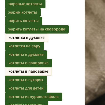
жареные котлеты
жарим котлеты
жарить котлеты
жарить котлеты на сковороде
котлетки в духовке
котлетки на пару
котлеты в духовке
котлеты в панировке
котлеты в пароварке
котлеты в сухарях
котлеты для детей
котлеты из куриного филе