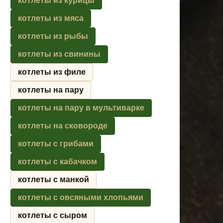
котлеты из курицы
котлеты из мяса
котлеты из рыбы
котлеты из свинины
котлеты из филе
котлеты на пару
котлеты на пару в мультиварке
котлеты на сковороде
котлеты с грибами
котлеты с кабачком
котлеты с манкой
котлеты с овсяными хлопьями
котлеты с сыром