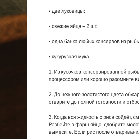
• две луковицы;
• свежие яйца – 2 шт.;
• одна банка любых консервов из рыбы
• кукурузная мука.
1. Из кусочков консервированной рыбы
процессором или хорошо разомните в
2. До нежного золотистого цвета обжа
отварите до полной готовности и отбро
3. Когда вся жидкость с риса сойдёт, 
Разбейте в фарш яйцо, сдобрите молот
вымесите. Если рис после отваривани