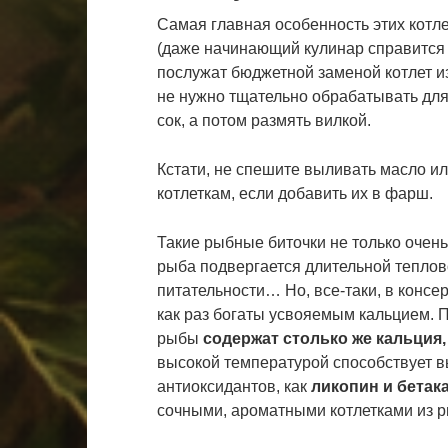
Самая главная особенность этих котл
(даже начинающий кулинар справится с
послужат бюджетной заменой котлет из
не нужно тщательно обрабатывать для
сок, а потом размять вилкой.
Кстати, не спешите выливать масло ил
котлеткам, если добавить их в фарш.
Такие рыбные биточки не только очень 
рыба подвергается длительной теплово
питательности… Но, все-таки, в консе
как раз богаты усвояемым кальцием. 
рыбы
содержат столько же кальция,
высокой температурой способствует 
антиоксидантов, как
ликопин и бетак
сочными, ароматными котлетками из р