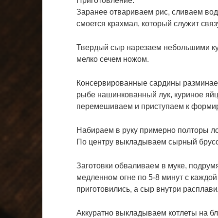
Приготовление:
Заранее отвариваем рис, сливаем вод
смоется крахмал, который служит св
Твердый сыр нарезаем небольшими кус
мелко сечем ножом.
Консервированные сардины разминаем
рыбе нашинкованный лук, куриное яйцо
перемешиваем и приступаем к форми
Набираем в руку примерно полторы ло
По центру выкладываем сырный брусоч
Заготовки обваливаем в муке, подрум
медленном огне по 5-8 минут с каждой
приготовились, а сыр внутри расплави
Аккуратно выкладываем котлеты на бл