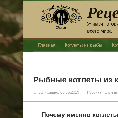
Перейти
Рец
к
контенту
Учимся готов
всего мира
Главная
Котлеты из рыбы
Ко
Рыбные котлеты из 
Опубликовано:
05.06.2019
Рубрика:
Котлеты
Почему именно котлеты