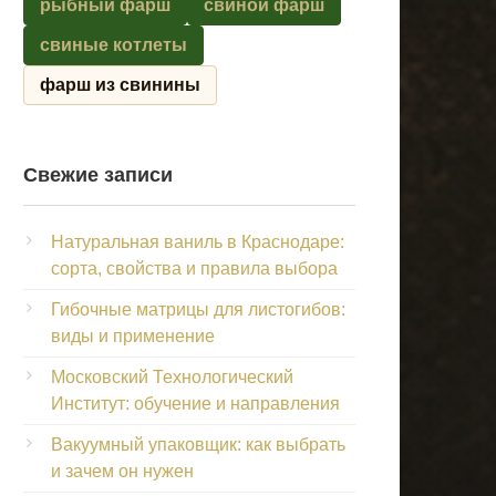
рыбный фарш
свиной фарш
свиные котлеты
фарш из свинины
Свежие записи
Натуральная ваниль в Краснодаре:
сорта, свойства и правила выбора
Гибочные матрицы для листогибов:
виды и применение
Московский Технологический
Институт: обучение и направления
Вакуумный упаковщик: как выбрать
и зачем он нужен