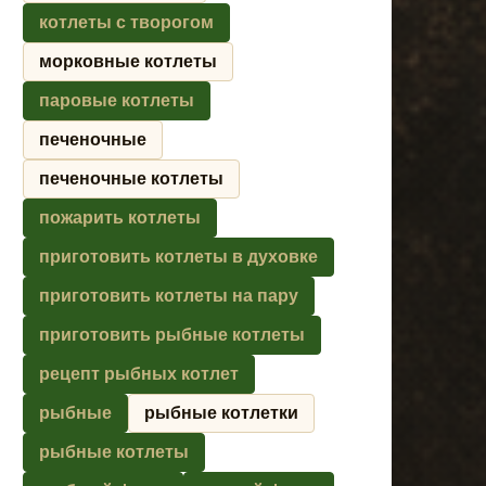
котлеты с творогом
морковные котлеты
паровые котлеты
печеночные
печеночные котлеты
пожарить котлеты
приготовить котлеты в духовке
приготовить котлеты на пару
приготовить рыбные котлеты
рецепт рыбных котлет
рыбные
рыбные котлетки
рыбные котлеты