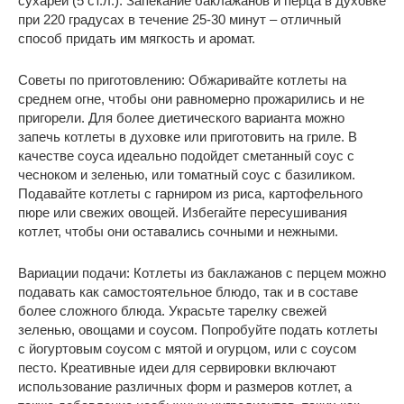
сухарей (5 ст.л.). Запекание баклажанов и перца в духовке
при 220 градусах в течение 25-30 минут – отличный
способ придать им мягкость и аромат.
Советы по приготовлению: Обжаривайте котлеты на
среднем огне, чтобы они равномерно прожарились и не
пригорели. Для более диетического варианта можно
запечь котлеты в духовке или приготовить на гриле. В
качестве соуса идеально подойдет сметанный соус с
чесноком и зеленью, или томатный соус с базиликом.
Подавайте котлеты с гарниром из риса, картофельного
пюре или свежих овощей. Избегайте пересушивания
котлет, чтобы они оставались сочными и нежными.
Вариации подачи: Котлеты из баклажанов с перцем можно
подавать как самостоятельное блюдо, так и в составе
более сложного блюда. Украсьте тарелку свежей
зеленью, овощами и соусом. Попробуйте подать котлеты
с йогуртовым соусом с мятой и огурцом, или с соусом
песто. Креативные идеи для сервировки включают
использование различных форм и размеров котлет, а