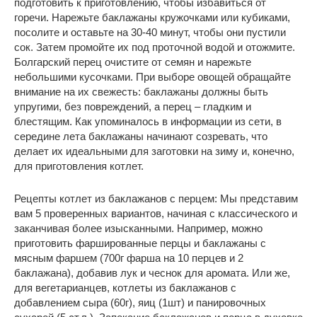
подготовить к приготовлению, чтобы избавиться от
горечи. Нарежьте баклажаны кружочками или кубиками,
посолите и оставьте на 30-40 минут, чтобы они пустили
сок. Затем промойте их под проточной водой и отожмите.
Болгарский перец очистите от семян и нарежьте
небольшими кусочками. При выборе овощей обращайте
внимание на их свежесть: баклажаны должны быть
упругими, без повреждений, а перец – гладким и
блестящим. Как упоминалось в информации из сети, в
середине лета баклажаны начинают созревать, что
делает их идеальными для заготовки на зиму и, конечно,
для приготовления котлет.
Рецепты котлет из баклажанов с перцем: Мы представим
вам 5 проверенных вариантов, начиная с классического и
заканчивая более изысканными. Например, можно
приготовить фаршированные перцы и баклажаны с
мясным фаршем (700г фарша на 10 перцев и 2
баклажана), добавив лук и чеснок для аромата. Или же,
для вегетарианцев, котлеты из баклажанов с
добавлением сыра (60г), яиц (1шт) и панировочных