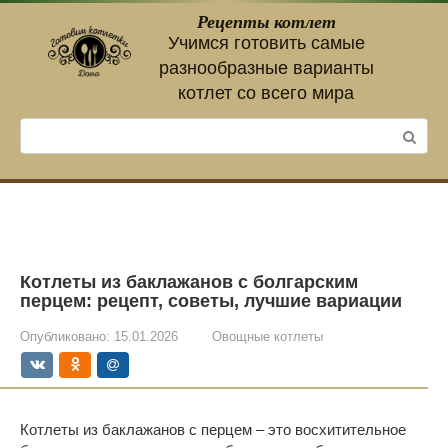
Перейти
Рецепты котлет
к
Учимся готовить самые
контенту
разнообразные варианты
котлет со всего мира
Поиск:
Котлеты из баклажанов с болгарским
перцем: рецепт, советы, лучшие вариации
Опубликовано:
15.01.2026
Овощные котлеты
Котлеты из баклажанов с перцем – это восхитительное