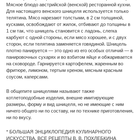
Мясное блюдо австрийской (венской) ресторанной кухни.
Для настоящего венского шницеля используется только
телятина. Мясо нарезают толстыми, в 2 см толщиной,
кусками, освобождают от жилок, отбивают до толщины в
1 см так, что шницель становится с ладонь, слегка
карбуют с одной стороны, если мясо хорошее, и с двух
сторон, если телятина заменяется говядиной. Шницель
плотно панируется — это одно из его особых отличий — в
панировочных сухарях и во взбитом яйце и обжаривается
на сковороде. Гарнируется картофелем, жаренным во
фритюре, лимоном, тертым хреном, мясным красным
соусом, каперсами.
В общепите шницелями называют также
котлетоподобные изделия, внешне имитирующие
размеры, форму и вид шницеля, но не имеющие с ним
ничего общего ни по составу, ни по технике приготовления,
ни по вкусу.
* БОЛЬШАЯ ЭНЦИКЛОПЕДИЯ КУЛИНАРНОГО
ИСКУССТВА. ВСЕ РЕЦЕПТЫ В. В. ПОХЛЕБКИНА