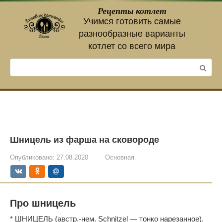
Перейти
Рецепты котлет
к
Учимся готовить самые
контенту
разнообразные варианты
котлет со всего мира
Поиск:
Шницель из фарша на сковороде
Опубликовано:
27.08.2020
Основная
Про шницель
* ШНИЦЕЛЬ (австр.-нем. Schnitzel — тонко нарезанное).