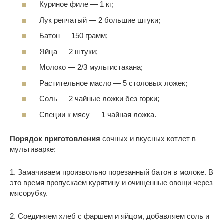
Куриное филе
—
1 кг;
Лук репчатый
—
2
большие штуки;
Батон
—
150
грамм;
Яйца
—
2
штуки;
Молоко
—
2/3
мультистакана;
Растительное масло
—
5
столовых ложек;
Соль
—
2
чайные ложки без горки;
Специи к мясу
—
1
чайная ложка.
Порядок приготовления
сочных и вкусных котлет в
мультиварке:
1. Замачиваем произвольно порезанный батон в молоке. В
это время пропускаем курятину и очищенные овощи через
мясорубку.
2. Соединяем хлеб с фаршем и яйцом, добавляем соль и