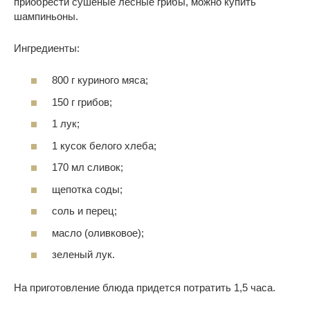
приобрести сушеные лесные грибы, можно купить
шампиньоны.
Ингредиенты:
800 г куриного мяса;
150 г грибов;
1 лук;
1 кусок белого хлеба;
170 мл сливок;
щепотка соды;
соль и перец;
масло (оливковое);
зеленый лук.
На приготовление блюда придется потратить 1,5 часа.