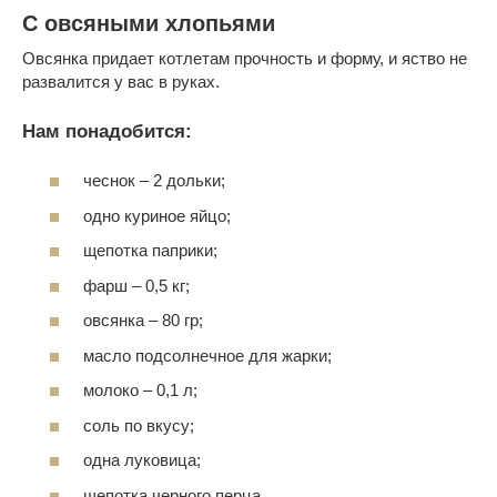
С овсяными хлопьями
Овсянка придает котлетам прочность и форму, и яство не
развалится у вас в руках.
Нам понадобится:
чеснок – 2 дольки;
одно куриное яйцо;
щепотка паприки;
фарш – 0,5 кг;
овсянка – 80 гр;
масло подсолнечное для жарки;
молоко – 0,1 л;
соль по вкусу;
одна луковица;
щепотка черного перца.