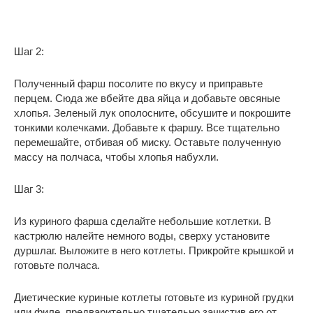
Шаг 2:
Полученный фарш посолите по вкусу и приправьте
перцем. Сюда же вбейте два яйца и добавьте овсяные
хлопья. Зеленый лук ополосните, обсушите и покрошите
тонкими колечками. Добавьте к фаршу. Все тщательно
перемешайте, отбивая об миску. Оставьте полученную
массу на полчаса, чтобы хлопья набухли.
Шаг 3:
Из куриного фарша сделайте небольшие котлетки. В
кастрюлю налейте немного воды, сверху установите
дуршлаг. Выложите в него котлеты. Прикройте крышкой и
готовьте полчаса.
Диетические куриные котлеты готовьте из куриной грудки
или филе, предварительно тщательно зачистив его от