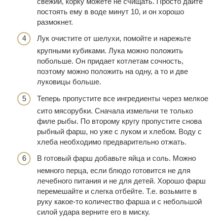
свежий, корку можете не счищать. Просто дайте
постоять ему в воде минут 10, и он хорошо
размокнет.
Лук очистите от шелухи, помойте и нарежьте
крупными кубиками. Лука можно положить
побольше. Он придает котлетам сочность,
поэтому можно положить на одну, а то и две
луковицы больше.
Теперь пропустите все ингредиенты через мелкое
сито мясорубки. Сначала измельчи те только
филе рыбы. По второму кругу пропустите снова
рыбный фарш, но уже с луком и хлебом. Воду с
хлеба необходимо предварительно отжать.
В готовый фарш добавьте яйца и соль. Можно
немного перца, если блюдо готовится не для
лечебного питания и не для детей. Хорошо фарш
перемешайте и слегка отбейте. Т.е. возьмите в
руку какое-то количество фарша и с небольшой
силой удара верните его в миску.