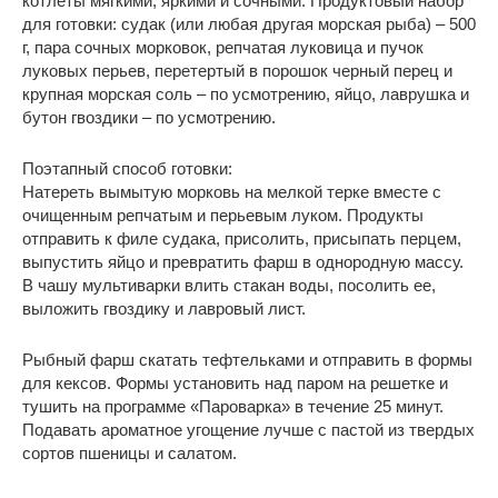
котлеты мягкими, яркими и сочными. Продуктовый набор
для готовки: судак (или любая другая морская рыба) – 500
г, пара сочных морковок, репчатая луковица и пучок
луковых перьев, перетертый в порошок черный перец и
крупная морская соль – по усмотрению, яйцо, лаврушка и
бутон гвоздики – по усмотрению.
Поэтапный способ готовки:
Натереть вымытую морковь на мелкой терке вместе с
очищенным репчатым и перьевым луком. Продукты
отправить к филе судака, присолить, присыпать перцем,
выпустить яйцо и превратить фарш в однородную массу.
В чашу мультиварки влить стакан воды, посолить ее,
выложить гвоздику и лавровый лист.
Рыбный фарш скатать тефтельками и отправить в формы
для кексов. Формы установить над паром на решетке и
тушить на программе «Пароварка» в течение 25 минут.
Подавать ароматное угощение лучше с пастой из твердых
сортов пшеницы и салатом.