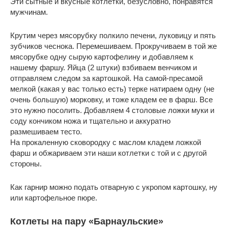
Эти сытные и вкусные котлетки, безусловно, понравятся
мужчинам.
Крутим через мясорубку полкило печени, луковицу и пять
зубчиков чеснока. Перемешиваем. Прокручиваем в той же
мясорубке одну сырую картофелину и добавляем к
нашему фаршу. Яйца (2 штуки) взбиваем венчиком и
отправляем следом за картошкой. На самой-пресамой
мелкой (какая у вас только есть) терке натираем одну (не
очень большую) морковку, и тоже кладем ее в фарш. Все
это нужно посолить. Добавляем 4 столовые ложки муки и
соду кончиком ножа и тщательно и аккуратно
размешиваем тесто.
На прокаленную сковородку с маслом кладем ложкой
фарш и обжариваем эти наши котлетки с той и с другой
стороны.
Как гарнир можно подать отварную с укропом картошку, ну
или картофельное пюре.
Котлеты на пару «Барнаульские»