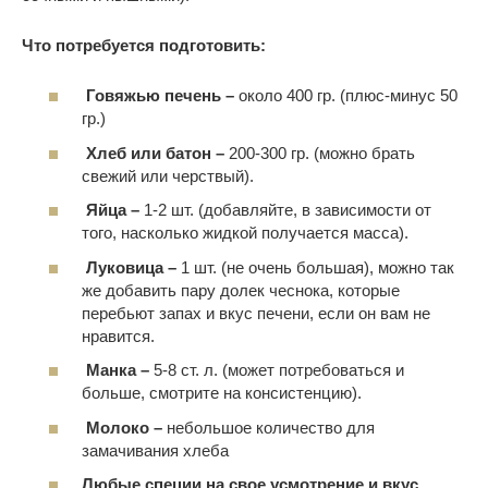
Что потребуется подготовить:
Говяжью печень –
около 400 гр. (плюс-минус 50
гр.)
Хлеб или батон –
200-300 гр. (можно брать
свежий или черствый).
Яйца –
1-2 шт. (добавляйте, в зависимости от
того, насколько жидкой получается масса).
Луковица –
1 шт. (не очень большая), можно так
же добавить пару долек чеснока, которые
перебьют запах и вкус печени, если он вам не
нравится.
Манка –
5-8 ст. л. (может потребоваться и
больше, смотрите на консистенцию).
Молоко –
небольшое количество для
замачивания хлеба
Любые специи на свое усмотрение и вкус