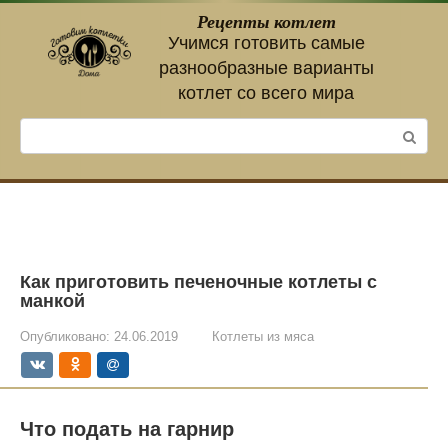
Перейти
Рецепты котлет
к
Учимся готовить самые
контенту
разнообразные варианты
котлет со всего мира
Поиск:
Как приготовить печеночные котлеты с
манкой
Опубликовано:
24.06.2019
Котлеты из мяса
Что подать на гарнир