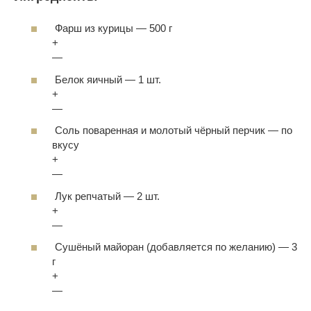
Фарш из курицы
—
500 г
+
—
Белок яичный
—
1 шт.
+
—
Соль поваренная и молотый чёрный перчик
—
по
вкусу
+
—
Лук репчатый
—
2 шт.
+
—
Сушёный майоран (добавляется по желанию)
—
3
г
+
—