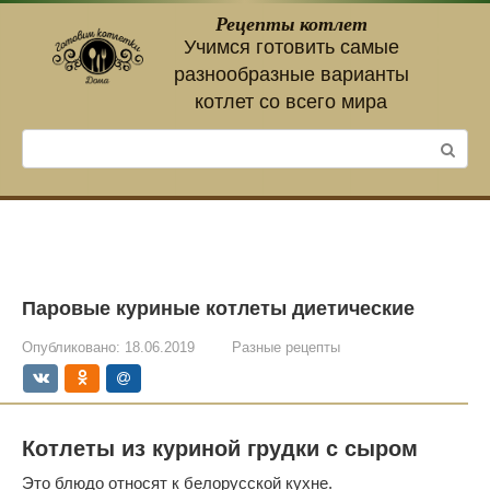
Перейти
Рецепты котлет
к
Учимся готовить самые
контенту
разнообразные варианты
котлет со всего мира
Поиск:
Паровые куриные котлеты диетические
Опубликовано:
18.06.2019
Разные рецепты
Котлеты из куриной грудки с сыром
Это блюдо относят к белорусской кухне.