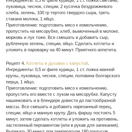
Ингредиенты: 0,5 кг филе курицы, 1 ст. ложка сметаны,
луковица, чеснок, специи, 2 кусочка бездрожжевого
хлеба, зелень, 100 гр тертого твердого сыра, треть
стакана молока, 1 яйцо.
Приготовление: подготовить мясо к измельчению,
пропустить на мясорубке, хлеб, вымоченный в молоке,
морковь и лук тоже. Все смешать и добавить сыр,
рубленную зелень, специи, яйцо. Сделать котлеты и
уложить в пароварку на 40 минут. Приятного аппетита.
Рецепт 4.
Котлеты в духовке с капустой
.
Ингредиенты: 0,5 кг филе курицы, 1 ст. ложка манной
крупы, луковица, чеснок, специи, половина болгарского
перца, 1 яйцо.
Приготовление: подготовить мясо к измельчению,
пропустить его вместе с луком на мясорубке. Капусту
нашинковать и в блендере довести до пастообразной
массы. Все смешать и добавить нарезанный перец,
специи, яйцо и манную крупу. Дать фаршу постоять 5
минут, затем сделать котлеты и уложить на противень,
застеленный пергаментом (или в рукав для запекания).
Выпекать 30 минут при температуре 180 градусов.