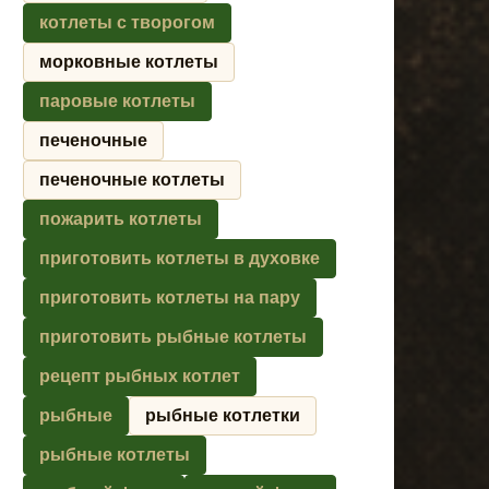
котлеты с творогом
морковные котлеты
паровые котлеты
печеночные
печеночные котлеты
пожарить котлеты
приготовить котлеты в духовке
приготовить котлеты на пару
приготовить рыбные котлеты
рецепт рыбных котлет
рыбные
рыбные котлетки
рыбные котлеты