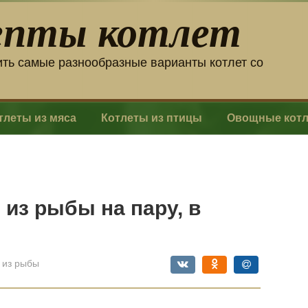
епты котлет
ить самые разнообразные варианты котлет со
тлеты из мяса
Котлеты из птицы
Овощные кот
 из рыбы на пару, в
 из рыбы