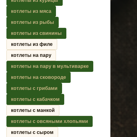
котлеты из курицы
котлеты из мяса
котлеты из рыбы
котлеты из свинины
котлеты из филе
котлеты на пару
котлеты на пару в мультиварке
котлеты на сковороде
котлеты с грибами
котлеты с кабачком
котлеты с манкой
котлеты с овсяными хлопьями
котлеты с сыром