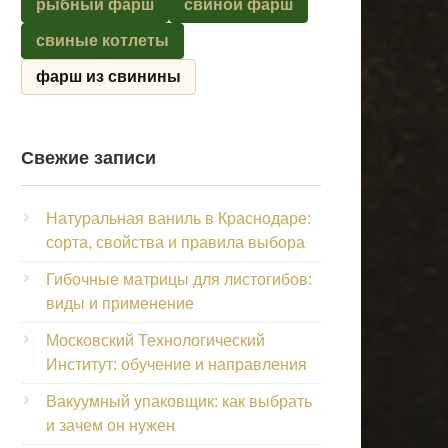
рыбный фарш
свиной фарш
свиные котлеты
фарш из свинины
Свежие записи
Натуральная ваниль в Краснодаре:
сорта, свойства и правила выбора
Гибочные матрицы для листогибов:
виды и применение
Московский Технологический
Институт: обучение и направления
Вакуумный упаковщик: как выбрать
и зачем он нужен