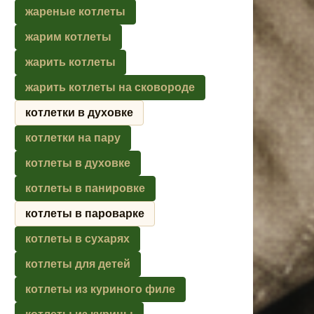
жареные котлеты
жарим котлеты
жарить котлеты
жарить котлеты на сковороде
котлетки в духовке
котлетки на пару
котлеты в духовке
котлеты в панировке
котлеты в пароварке
котлеты в сухарях
котлеты для детей
котлеты из куриного филе