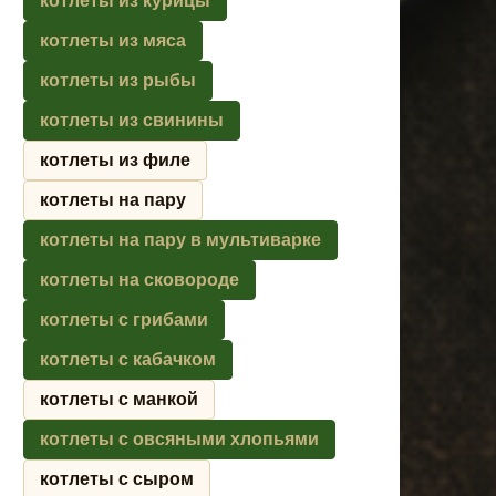
котлеты из курицы
котлеты из мяса
котлеты из рыбы
котлеты из свинины
котлеты из филе
котлеты на пару
котлеты на пару в мультиварке
котлеты на сковороде
котлеты с грибами
котлеты с кабачком
котлеты с манкой
котлеты с овсяными хлопьями
котлеты с сыром