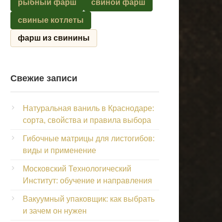
рыбный фарш
свиной фарш
свиные котлеты
фарш из свинины
Свежие записи
Натуральная ваниль в Краснодаре:
сорта, свойства и правила выбора
Гибочные матрицы для листогибов:
виды и применение
Московский Технологический
Институт: обучение и направления
Вакуумный упаковщик: как выбрать
и зачем он нужен