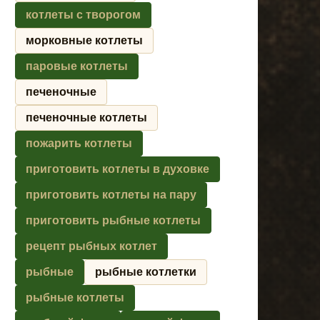
котлеты с творогом
морковные котлеты
паровые котлеты
печеночные
печеночные котлеты
пожарить котлеты
приготовить котлеты в духовке
приготовить котлеты на пару
приготовить рыбные котлеты
рецепт рыбных котлет
рыбные
рыбные котлетки
рыбные котлеты