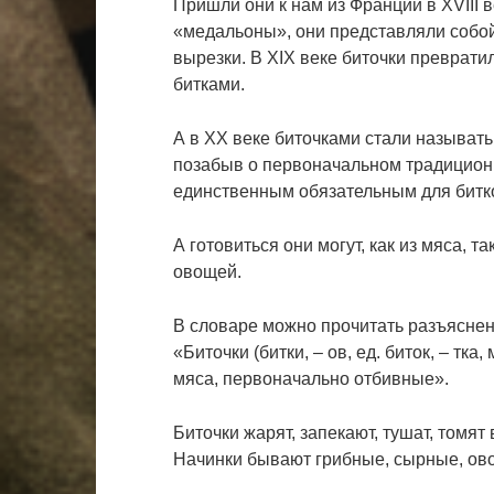
Пришли они к нам из Франции в XVIII в
«медальоны», они представляли собо
вырезки. В XIX веке биточки преврати
битками.
А в XX веке биточками стали называть
позабыв о первоначальном традицион
единственным обязательным для битк
А готовиться они могут, как из мяса, та
овощей.
В словаре можно прочитать разъяснен
«Биточки (битки, – ов, ед. биток, – тка
мяса, первоначально отбивные».
Биточки жарят, запекают, тушат, томят 
Начинки бывают грибные, сырные, ов