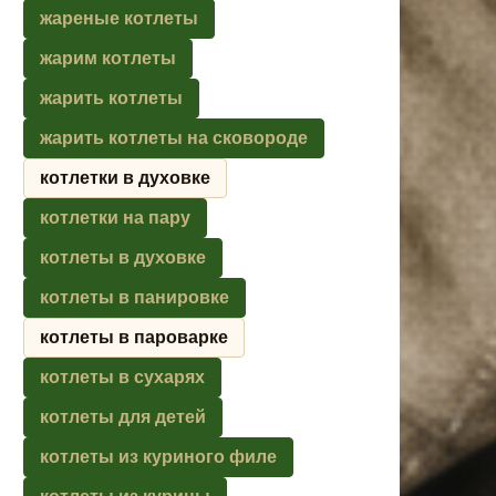
жареные котлеты
жарим котлеты
жарить котлеты
жарить котлеты на сковороде
котлетки в духовке
котлетки на пару
котлеты в духовке
котлеты в панировке
котлеты в пароварке
котлеты в сухарях
котлеты для детей
котлеты из куриного филе