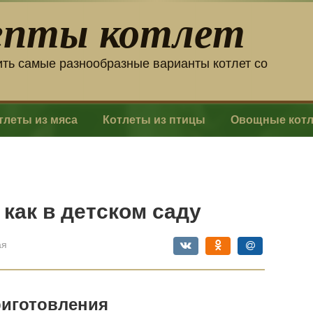
епты котлет
ить самые разнообразные варианты котлет со
тлеты из мяса
Котлеты из птицы
Овощные кот
как в детском саду
ая
риготовления