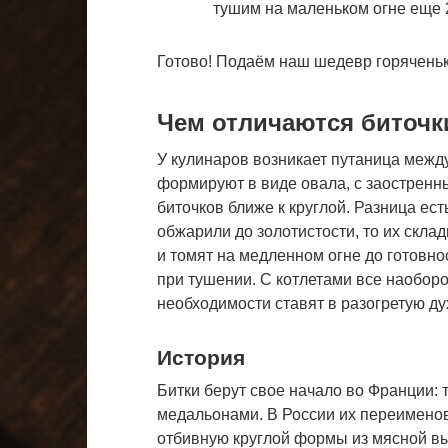
тушим на маленьком огне еще 2
Готово! Подаём наш шедевр горяченьк
Чем отличаются биточки
У кулинаров возникает путаница между
формируют в виде овала, с заострен
биточков ближе к круглой. Разница ест
обжарили до золотистости, то их скла
и томят на медленном огне до готовн
при тушении. С котлетами все наоборо
необходимости ставят в разогретую ду
История
Битки берут свое начало во Франции: т
медальонами. В России их переимено
отбивную круглой формы из мясной выр