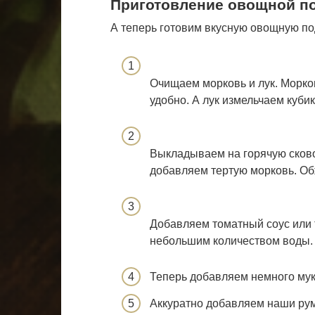
Приготовление овощной п
А теперь готовим вкусную овощную по
Очищаем морковь и лук. Морков
удобно. А лук измельчаем куби
Выкладываем на горячую сково
добавляем тертую морковь. Об
Добавляем томатный соус или
небольшим количеством воды.
Теперь добавляем немного мук
Аккуратно добавляем наши рум