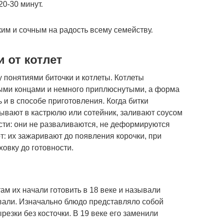
0-30 минут.
им и сочным на радость всему семейству.
 от котлет
 понятиями биточки и котлеты. Котлеты
ными концами и немного приплюснутыми, а форма
ь и в способе приготовления. Когда битки
дывают в кастрюлю или сотейник, заливают соусом
ости: они не разваливаются, не деформируются
т: их зажаривают до появления корочки, при
ховку до готовности.
ам их начали готовить в 18 веке и называли
вали. Изначально блюдо представляло собой
езки без косточки. В 19 веке его заменили