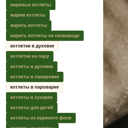
жареные котлеты
жарим котлеты
жарить котлеты
жарить котлеты на сковороде
котлетки в духовке
котлетки на пару
котлеты в духовке
котлеты в панировке
котлеты в пароварке
котлеты в сухарях
котлеты для детей
котлеты из куриного филе