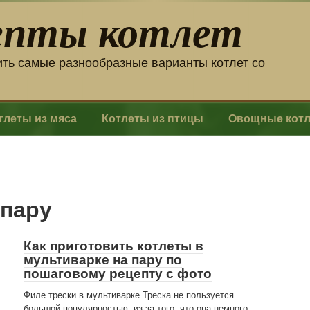
епты котлет
ить самые разнообразные варианты котлет со
тлеты из мяса
Котлеты из птицы
Овощные кот
 пару
Как приготовить котлеты в
мультиварке на пару по
пошаговому рецепту с фото
Филе трески в мультиварке Треска не пользуется
большой популярностью, из-за того, что она немного