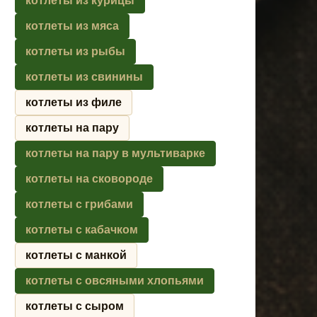
котлеты из курицы
котлеты из мяса
котлеты из рыбы
котлеты из свинины
котлеты из филе
котлеты на пару
котлеты на пару в мультиварке
котлеты на сковороде
котлеты с грибами
котлеты с кабачком
котлеты с манкой
котлеты с овсяными хлопьями
котлеты с сыром