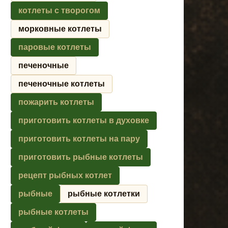
котлеты с творогом
морковные котлеты
паровые котлеты
печеночные
печеночные котлеты
пожарить котлеты
приготовить котлеты в духовке
приготовить котлеты на пару
приготовить рыбные котлеты
рецепт рыбных котлет
рыбные
рыбные котлетки
рыбные котлеты