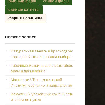
рыбный фарш
свиной фарш
свиные котлеты
фарш из свинины
Свежие записи
Натуральная ваниль в Краснодаре:
сорта, свойства и правила выбора
Гибочные матрицы для листогибов:
виды и применение
Московский Технологический
Институт: обучение и направления
Вакуумный упаковщик: как выбрать
и зачем он нужен