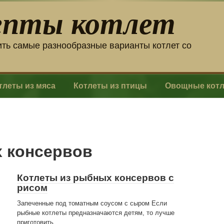
епты котлет
ить самые разнообразные варианты котлет со
тлеты из мяса
Котлеты из птицы
Овощные кот
х консервов
Котлеты из рыбных консервов с
рисом
Запеченные под томатным соусом с сыром Если
рыбные котлеты предназначаются детям, то лучше
приготовить