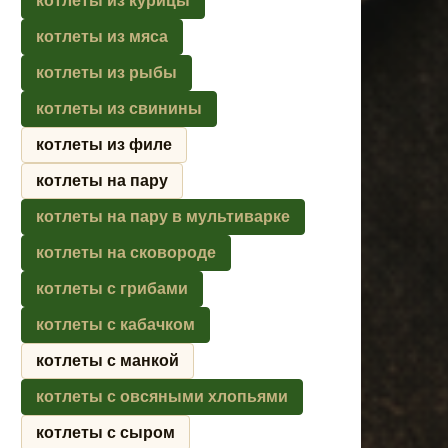
котлеты из курицы
котлеты из мяса
котлеты из рыбы
котлеты из свинины
котлеты из филе
котлеты на пару
котлеты на пару в мультиварке
котлеты на сковороде
котлеты с грибами
котлеты с кабачком
котлеты с манкой
котлеты с овсяными хлопьями
котлеты с сыром