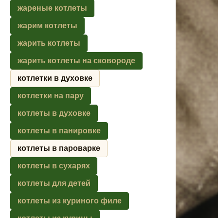
жареные котлеты
жарим котлеты
жарить котлеты
жарить котлеты на сковороде
котлетки в духовке
котлетки на пару
котлеты в духовке
котлеты в панировке
котлеты в пароварке
котлеты в сухарях
котлеты для детей
котлеты из куриного филе