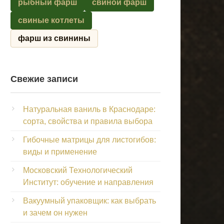
рыбный фарш
свиной фарш
свиные котлеты
фарш из свинины
Свежие записи
Натуральная ваниль в Краснодаре:
сорта, свойства и правила выбора
Гибочные матрицы для листогибов:
виды и применение
Московский Технологический
Институт: обучение и направления
Вакуумный упаковщик: как выбрать
и зачем он нужен