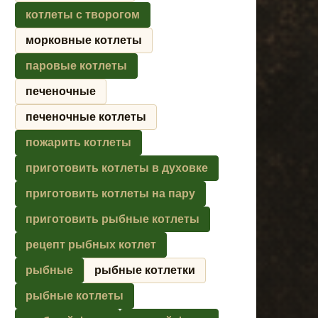
котлеты с творогом
морковные котлеты
паровые котлеты
печеночные
печеночные котлеты
пожарить котлеты
приготовить котлеты в духовке
приготовить котлеты на пару
приготовить рыбные котлеты
рецепт рыбных котлет
рыбные
рыбные котлетки
рыбные котлеты